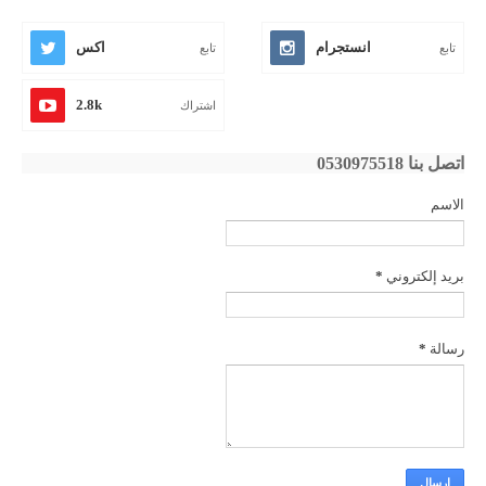
انستجرام
اكس
تابع
تابع
2.8k
اشتراك
اتصل بنا 0530975518
الاسم
بريد إلكتروني
*
رسالة
*